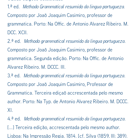
1.ª ed.
Methodo Grammatical
resumido
da lingua portugueza.
Composto por Joaõ Joaquim Casimiro, professor de
grammatica. Porto: Na Offic. de Antonio Alvarez Ribeiro. M.
DCC. XCII.
2.ª ed.
Methodo grammatical resumido da lingua portugueza
.
Composto por Joaõ Joaquim Casimiro, professor de
grammatica. Segunda edição. Porto: Na Offic. de Antonio
Alvarez Ribeiro. M. DCCC. III.
3.ª ed.
Methodo grammatical resumido da lingua portugueza
.
Composto por Joaõ Joaquim Casimiro, Professor de
Grammatica. Terceira ediçaõ accrescentada pelo mesmo
author. Porto: Na Typ. de Antonio Alvarez Ribeiro. M. DCCC.
XI.
4.ª ed.
Methodo grammatical resumido da lingua portugueza
.
[...] Terceira edição, accrescentada pelo mesmo author.
Lisboa: Na Impressão Regia. 1814. [cf. Silva (1859, III: 389).