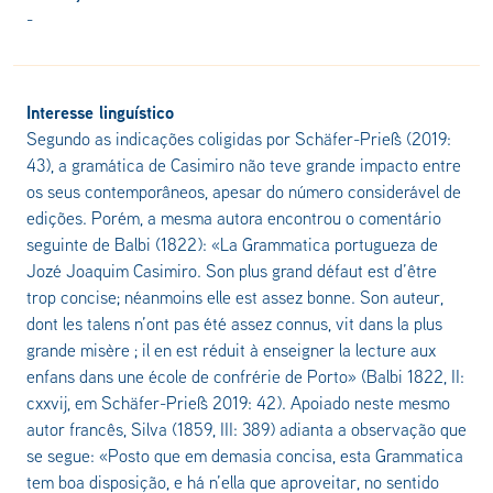
-
Interesse linguístico
Segundo as indicações coligidas por Schäfer-Prieß (2019:
43), a gramática de Casimiro não teve grande impacto entre
os seus contemporâneos, apesar do número considerável de
edições. Porém, a mesma autora encontrou o comentário
seguinte de Balbi (1822): «La Grammatica portugueza de
Jozé Joaquim Casimiro. Son plus grand défaut est d’être
trop concise; néanmoins elle est assez bonne. Son auteur,
dont les talens n’ont pas été assez connus, vit dans la plus
grande misère ; il en est réduit à enseigner la lecture aux
enfans dans une école de confrérie de Porto» (Balbi 1822, II:
cxxvij, em Schäfer-Prieß 2019: 42). Apoiado neste mesmo
autor francês, Silva (1859, III: 389) adianta a observação que
se segue: «Posto que em demasia concisa, esta Grammatica
tem boa disposição, e há n’ella que aproveitar, no sentido