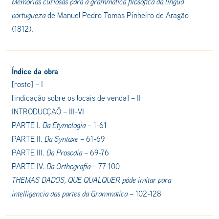
Memorias curiosas para a grammatica filosofica da lingua
portugueza
de Manuel Pedro Tomás Pinheiro de Aragão
(1812).
Índice da obra
[rosto] – I
[indicação sobre os locais de venda]
– II
INTRODUCÇAÕ
–
III-VI
PARTE I.
Da Etymologia
–
1-61
PARTE II.
Da Syntaxe
–
61-69
PARTE III.
Da Prosodia
–
69-76
PARTE IV.
Da Orthografia
–
77-100
THEMAS DADOS, QUE QUALQUER póde imitar para
intelligencia das partes da Grammatica
–
102-128