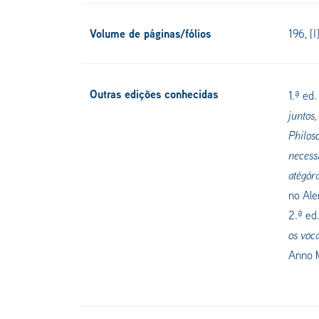
Volume de páginas/fólios
196, [I
Outras edições conhecidas
1.ª ed.
juntos,
Philoso
necessi
atégór
no Ale
2.ª ed
os voc
Anno M