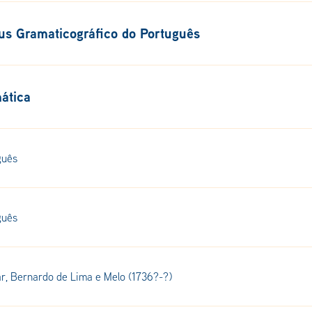
us Gramaticográfico do Português
ática
guês
guês
r, Bernardo de Lima e Melo (1736?-?)