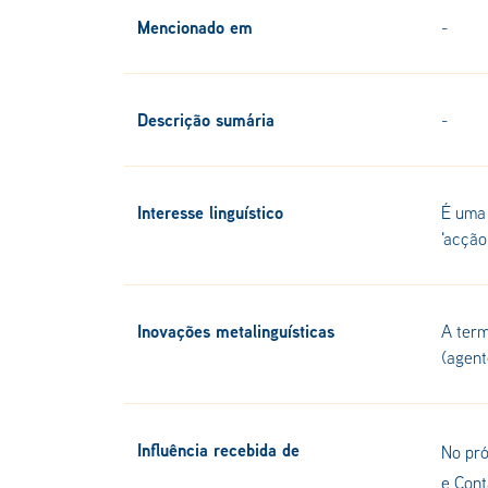
Mencionado em
-
Descrição sumária
-
Interesse linguístico
É uma 
'acção
Inovações metalinguísticas
A term
(agent
Influência recebida de
No pró
e Cont