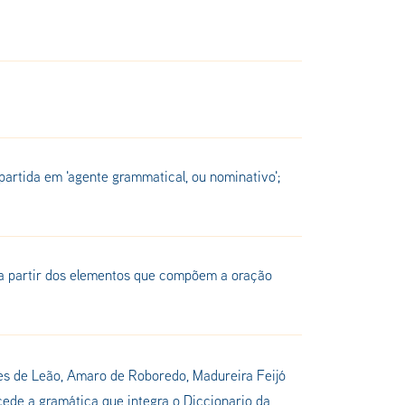
partida em 'agente grammatical, ou nominativo';
é a partir dos elementos que compõem a oração
nes de Leão, Amaro de Roboredo, Madureira Feijó
cede a gramática que integra o Diccionario da