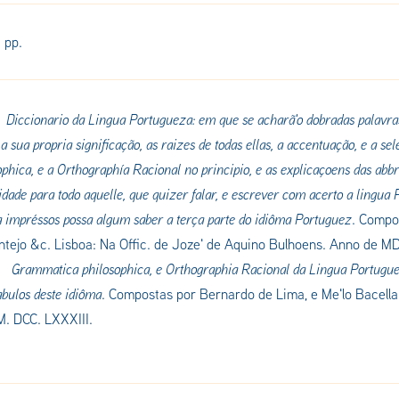
] pp.
Diccionario da Lingua Portugueza: em que se acharã'o dobradas palavras
 a sua propria significação, as raizes de todas ellas, a accentuação, e a s
phica, e a Orthographía Racional no principio, e as explicaçoens das
abbr
dade para todo aquelle, que quizer falar, e escrever com acerto a lingua 
a impréssos possa algum saber a terça parte do idiôma Portuguez
.
Compos
ntejo &c
. Lisboa: Na Offic. de Joze' de Aquino Bulhoens. Anno de M
.
Grammatica philosophica, e Orthographia Racional da Lingua Portugu
abulos deste idiôma
.
Compostas por Bernardo de Lima, e Me'lo Bacella
. DCC. LXXXIII.