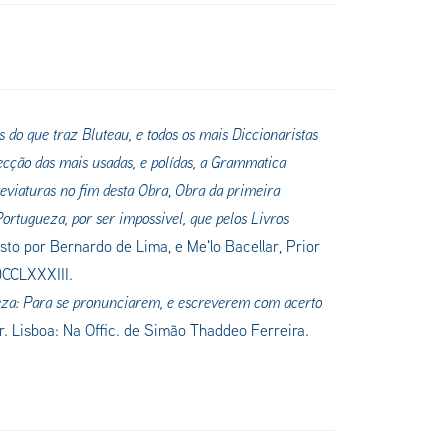
 do que traz Bluteau, e todos os mais Diccionaristas
elecção das mais usadas, e polídas, a Grammatica
eviaturas no fim desta Obra
,
Obra da primeira
Portugueza, por ser impossivel, que pelos Livros
to por Bernardo de Lima, e Me'lo Bacellar, Prior
DCCLXXXIII.
eza: Para se pronunciarem, e escreverem com acerto
r
. Lisboa: Na Offic. de Simão Thaddeo Ferreira.