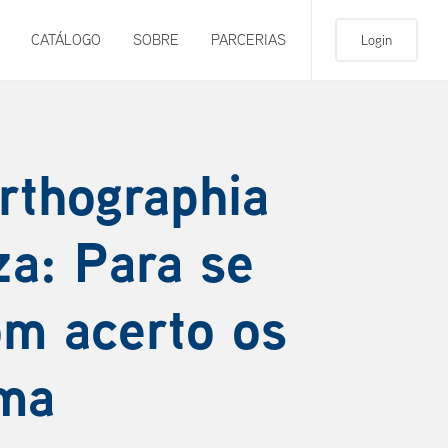
CATÁLOGO
SOBRE
PARCERIAS
Login
rthographia
za: Para se
m acerto os
ôma