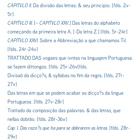
CAPITVLO II.
Da divisão das letras: & seu principio.
[fóls. 2v-
5r]
CAPITVLO III.
[
–
CAPITVLO XXV.
]
Das letras do alphabeto
começando da primeira letra A. [-Da letra Z.]
[fóls. 5r-24r
]
CAPITVLO XXVI.
Sobre a Abbreviação a que chamamos Til.
[fóls. 24r-24v]
TRATTADO DAS
vogaes que ivntas
na linguajem Portuguesa
se fazem dittongos.
[fóls. 25r-26v[fóls.
Divisaõ da dicço?s, & syllabas no fim da regra.
[fóls. 27r-
27v]
Das letras em que se podem acabar as dicço?s da lingua
Portuguesa.
[fóls. 27v-28r]
Trattado da composição das palavras: & das letras, que
nellas dobrão.
[fóls. 28r-36v]
Cap. I. Das razo?s que ha para se dobrarem as letras.
[fóls. 28r-
29v]