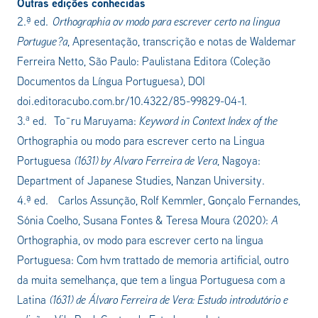
Outras edições conhecidas
2.ª ed.
Orthographia ov modo para escrever certo na lingua
Portugue?a
, Apresentação, transcrição e notas de Waldemar
Ferreira Netto, São Paulo: Paulistana Editora (Coleção
Documentos da Língua Portuguesa), DOI
doi.editoracubo.com.br/10.4322/85-99829-04-1.
a
3.
ed.
To¯ru Maruyama:
Keyword in Context Index of the
Orthographia ou modo para escrever certo na Lingua
Portuguesa
(1631) by Alvaro Ferreira de Vera
,
Nagoya:
Department of Japanese Studies, Nanzan University
.
4.ª ed.
Carlos Assunção, Rolf Kemmler, Gonçalo Fernandes,
Sónia Coelho, Susana Fontes & Teresa Moura (2020):
A
Orthographia, ov modo para escrever certo na lingua
Portuguesa: Com hvm trattado de memoria artificial, outro
da muita semelhança, que tem a lingua Portuguesa com a
Latina
(1631) de Álvaro Ferreira de Vera: Estudo introdutório e