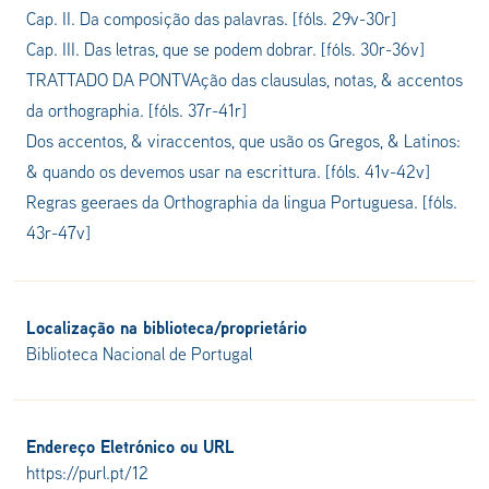
Cap. II. Da composição das palavras.
[fóls. 29v-30r]
Cap. III. Das letras, que se podem dobrar.
[fóls. 30r-36v]
TRATTADO DA PONTVAção das clausulas, notas, & accentos
da orthographia.
[fóls. 37r-41r]
Dos accentos, & viraccentos, que usão os Gregos, & Latinos:
& quando os devemos usar na escrittura.
[fóls. 41v-42v]
Regras geeraes da Orthographia da lingua Portuguesa.
[fóls.
43r-47v]
Localização na biblioteca/proprietário
Biblioteca Nacional de Portugal
Endereço Eletrónico ou URL
https://purl.pt/12