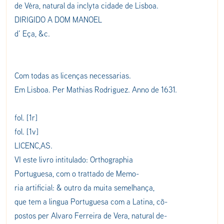
de Véra, natural da inclyta cidade de Lisboa.
DIRIGIDO A DOM MANOEL
d’ Eça, &c.
Com todas as licenças necessarias.
Em Lisboa. Per Mathias Rodriguez. Anno de 1631.
fol. [1r]
fol. [1v]
LICENC,AS.
VI este livro intitulado: Orthographia
Portuguesa, com o trattado de Memo-
ria artificial: & outro da muita semelhança,
que tem a lingua Portuguesa com a Latina, cõ-
postos per Alvaro Ferreira de Vera, natural de-